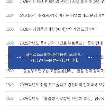
2026년 대학생 벤처창업 원정대 사업 홍보 및 신청 안내
1535
잡(JOB)레디(READY) 찾아가는 취업클래스 운영 계획 
1534
2026년 창업중심대학 (예비)창업기업 모집 안내
1533
2025학년도 동계방학 「진로 부트캠프」 운영 안내
1532
[방문멘토링] 2026년 삼성드림클래스 대학생멘토 선발
1531
「항공우주연구원 고흥항공센터」 현장 견학 참여학생
1530
2025학년도 취업 포트폴리오 경진대회 참여학생 모집 
1529
2025학년도 「졸업생 진로잡담 브런치 특강」참여학생
1528