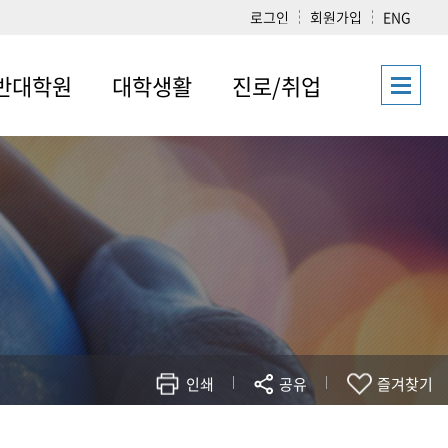
로그인
회원가입
ENG
반대학원
대학생활
진로/취업
학과
공지사항
진로/취업 게시판
통상학과
문사대소식지
졸업후진출분야
물류학과
학사일정
관광경영학과
수강신청
콘텐츠학과
시험/성적
비즈니스학과
장학금/학자금
시아학협동과정
트시티협동과정
인쇄
공유
즐겨찾기