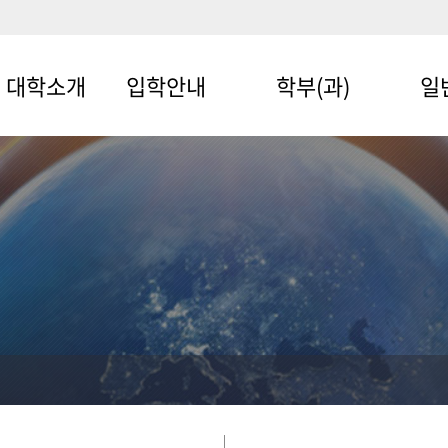
대학소개
입학안내
학부(과)
일
학장인사말
입학안내
국제학부
영어
비전
예비신입생
· 영어학전공
국제
지원가이드
조직 및 연락처
· 일본학전공
교통
교수진
· 중국학전공
문화
현황
문화관광경영학과
문화
오시는 길
글로벌비즈니스학부
지능
· 국제통상학전공
동아
· 글로벌비즈니스학전공
스마
물류교통학과
문화콘텐츠학부
· 멀티미디어전공