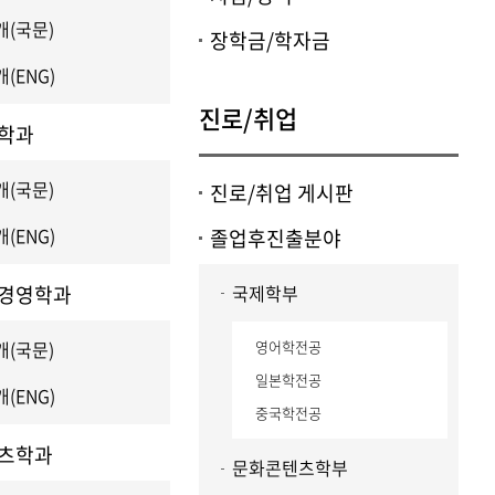
(국문)
장학금/학자금
(ENG)
진로/취업
학과
(국문)
진로/취업 게시판
(ENG)
졸업후진출분야
경영학과
국제학부
(국문)
영어학전공
일본학전공
(ENG)
중국학전공
츠학과
문화콘텐츠학부