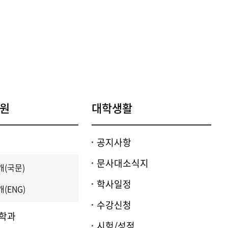
현재 페이지를 즐겨찾는 메뉴로
등록하시겠습니까?
메뉴추가
원
대학생활
공지사항
문사대소식지
(국문)
학사일정
(ENG)
수강신청
학과
시험/성적