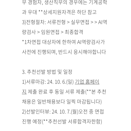
무 경험자, 생산직무의 경우에는 기계공학
과 우대 **상세지원자격은 하단 참고
3)전형절차: 서류전형 > 실무면접 > > AI역
량검사 > 임원면접 > 최종합격
*1차면접 대상자에 한하여 AI역량검사가
사전에 진행되며, 반드시 응시해야합니다
3. 추천선발 방법 및 일정
1)서류마감: 24. 10. 6.(일)
기업 홈페이
지
제출 완료 후 동일 서류 제출(**본 추천
채용은 일반채용보다 일찍 마감됩니다)
2)선발인터뷰: 24. 10. 7.(월)오전 중 면접
진행 예정(**추천선발 서류합격자한함)